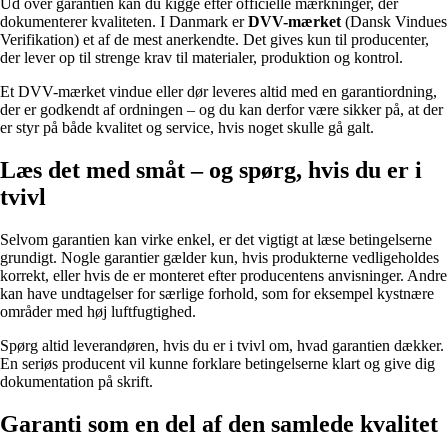
Ud over garantien kan du kigge efter officielle mærkninger, der
dokumenterer kvaliteten. I Danmark er
DVV-mærket
(Dansk Vindues
Verifikation) et af de mest anerkendte. Det gives kun til producenter,
der lever op til strenge krav til materialer, produktion og kontrol.
Et DVV-mærket vindue eller dør leveres altid med en garantiordning,
der er godkendt af ordningen – og du kan derfor være sikker på, at der
er styr på både kvalitet og service, hvis noget skulle gå galt.
Læs det med småt – og spørg, hvis du er i
tvivl
Selvom garantien kan virke enkel, er det vigtigt at læse betingelserne
grundigt. Nogle garantier gælder kun, hvis produkterne vedligeholdes
korrekt, eller hvis de er monteret efter producentens anvisninger. Andre
kan have undtagelser for særlige forhold, som for eksempel kystnære
områder med høj luftfugtighed.
Spørg altid leverandøren, hvis du er i tvivl om, hvad garantien dækker.
En seriøs producent vil kunne forklare betingelserne klart og give dig
dokumentation på skrift.
Garanti som en del af den samlede kvalitet