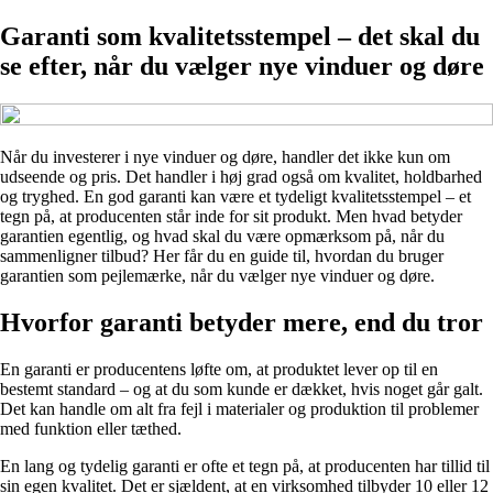
Garanti som kvalitetsstempel – det skal du
se efter, når du vælger nye vinduer og døre
Når du investerer i nye vinduer og døre, handler det ikke kun om
udseende og pris. Det handler i høj grad også om kvalitet, holdbarhed
og tryghed. En god garanti kan være et tydeligt kvalitetsstempel – et
tegn på, at producenten står inde for sit produkt. Men hvad betyder
garantien egentlig, og hvad skal du være opmærksom på, når du
sammenligner tilbud? Her får du en guide til, hvordan du bruger
garantien som pejlemærke, når du vælger nye vinduer og døre.
Hvorfor garanti betyder mere, end du tror
En garanti er producentens løfte om, at produktet lever op til en
bestemt standard – og at du som kunde er dækket, hvis noget går galt.
Det kan handle om alt fra fejl i materialer og produktion til problemer
med funktion eller tæthed.
En lang og tydelig garanti er ofte et tegn på, at producenten har tillid til
sin egen kvalitet. Det er sjældent, at en virksomhed tilbyder 10 eller 12