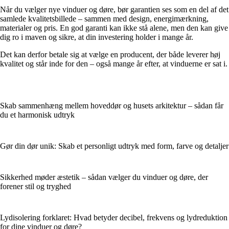
Når du vælger nye vinduer og døre, bør garantien ses som en del af det
samlede kvalitetsbillede – sammen med design, energimærkning,
materialer og pris. En god garanti kan ikke stå alene, men den kan give
dig ro i maven og sikre, at din investering holder i mange år.
Det kan derfor betale sig at vælge en producent, der både leverer høj
kvalitet og står inde for den – også mange år efter, at vinduerne er sat i.
Skab sammenhæng mellem hoveddør og husets arkitektur – sådan får
du et harmonisk udtryk
Gør din dør unik: Skab et personligt udtryk med form, farve og detaljer
Sikkerhed møder æstetik – sådan vælger du vinduer og døre, der
forener stil og tryghed
Lydisolering forklaret: Hvad betyder decibel, frekvens og lydreduktion
for dine vinduer og døre?