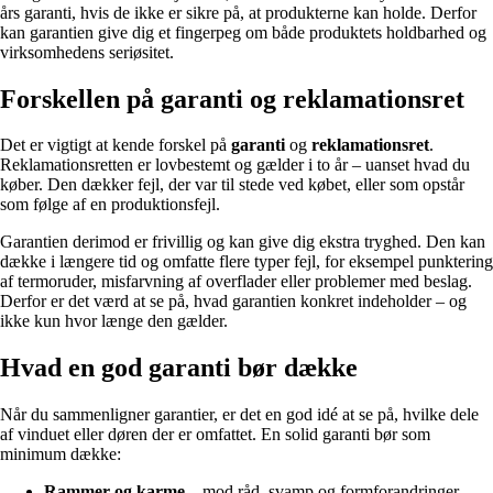
års garanti, hvis de ikke er sikre på, at produkterne kan holde. Derfor
kan garantien give dig et fingerpeg om både produktets holdbarhed og
virksomhedens seriøsitet.
Forskellen på garanti og reklamationsret
Det er vigtigt at kende forskel på
garanti
og
reklamationsret
.
Reklamationsretten er lovbestemt og gælder i to år – uanset hvad du
køber. Den dækker fejl, der var til stede ved købet, eller som opstår
som følge af en produktionsfejl.
Garantien derimod er frivillig og kan give dig ekstra tryghed. Den kan
dække i længere tid og omfatte flere typer fejl, for eksempel punktering
af termoruder, misfarvning af overflader eller problemer med beslag.
Derfor er det værd at se på, hvad garantien konkret indeholder – og
ikke kun hvor længe den gælder.
Hvad en god garanti bør dække
Når du sammenligner garantier, er det en god idé at se på, hvilke dele
af vinduet eller døren der er omfattet. En solid garanti bør som
minimum dække:
Rammer og karme
– mod råd, svamp og formforandringer.