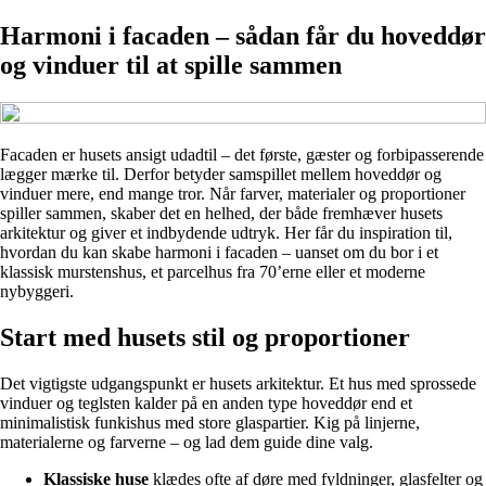
Harmoni i facaden – sådan får du hoveddør
og vinduer til at spille sammen
Facaden er husets ansigt udadtil – det første, gæster og forbipasserende
lægger mærke til. Derfor betyder samspillet mellem hoveddør og
vinduer mere, end mange tror. Når farver, materialer og proportioner
spiller sammen, skaber det en helhed, der både fremhæver husets
arkitektur og giver et indbydende udtryk. Her får du inspiration til,
hvordan du kan skabe harmoni i facaden – uanset om du bor i et
klassisk murstenshus, et parcelhus fra 70’erne eller et moderne
nybyggeri.
Start med husets stil og proportioner
Det vigtigste udgangspunkt er husets arkitektur. Et hus med sprossede
vinduer og teglsten kalder på en anden type hoveddør end et
minimalistisk funkishus med store glaspartier. Kig på linjerne,
materialerne og farverne – og lad dem guide dine valg.
Klassiske huse
klædes ofte af døre med fyldninger, glasfelter og