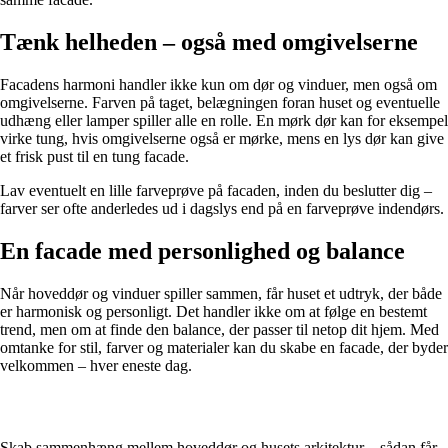
Tænk helheden – også med omgivelserne
Facadens harmoni handler ikke kun om dør og vinduer, men også om
omgivelserne. Farven på taget, belægningen foran huset og eventuelle
udhæng eller lamper spiller alle en rolle. En mørk dør kan for eksempel
virke tung, hvis omgivelserne også er mørke, mens en lys dør kan give
et frisk pust til en tung facade.
Lav eventuelt en lille farveprøve på facaden, inden du beslutter dig –
farver ser ofte anderledes ud i dagslys end på en farveprøve indendørs.
En facade med personlighed og balance
Når hoveddør og vinduer spiller sammen, får huset et udtryk, der både
er harmonisk og personligt. Det handler ikke om at følge en bestemt
trend, men om at finde den balance, der passer til netop dit hjem. Med
omtanke for stil, farver og materialer kan du skabe en facade, der byder
velkommen – hver eneste dag.
Skab sammenhæng mellem hoveddør og husets arkitektur – sådan får