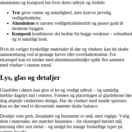
aluminium og komposit har hver deres udtryk og fordele.
Træ
giver varme og naturlighed, men kræver jævnlig
vedligeholdelse.
Aluminium
er næsten vedligeholdelsesfrit og passer godt til
moderne byggeri.
Komposit
kombinerer det bedste fra begge verdener – robusthed
og et naturligt look.
Hvis du vælger forskellige materialer til dør og vinduer, kan du skabe
sammenhæng ved at gentage farver eller overfladestruktur. For
eksempel kan en trædør med aluminiumsdetaljer spille flot sammen
med vinduer i samme metal.
Lys, glas og detaljer
Glasfelter i døren kan give et let og venligt udtryk – og samtidig
trække dagslys ind i entreen. Formen og placeringen af glasfelterne bør
dog afspejle vinduernes design. Har du vinduer med smalle sprosser,
kan en dør med et tilsvarende mønster skabe balance.
Detaljer som greb, låseplader og husnumre er små, men vigtige. Vælg
dem i materialer, der matcher hinanden – for eksempel børstet stål,
messing eller sort metal – og undgå for mange forskellige typer på
samme facade.