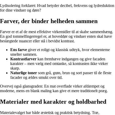
Lydisolering forklaret: Hvad betyder decibel, frekvens og lydreduktion
for dine vinduer og døre?
Farver, der binder helheden sammen
Farver er et af de mest effektive virkemidler til at skabe sammenhæng.
En god tommelfingerregel er, at hoveddør og vinduer enten skal have
beslægtede nuancer eller stå i bevidst kontrast.
Ens farve
giver et roligt og klassisk udtryk, hvor elementerne
smelter sammen.
Kontrastfarver
kan fremhæve indgangen og give facaden
karakter – men vælg med omtanke, så kontrasten ikke virker
skarp.
Naturlige toner
som grå, grøn, brun og sort passer til de fleste
facader og ældes smukt over tid.
Overvej også glansgraden: En mat overflade virker afdæmpet og
moderne, mens en blank maling kan give et mere traditionelt præg.
Materialer med karakter og holdbarhed
Materialevalget har både æstetisk og praktisk betydning. Træ,