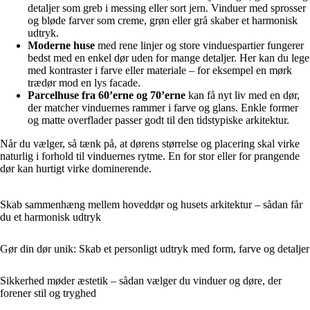
detaljer som greb i messing eller sort jern. Vinduer med sprosser
og bløde farver som creme, grøn eller grå skaber et harmonisk
udtryk.
Moderne huse
med rene linjer og store vinduespartier fungerer
bedst med en enkel dør uden for mange detaljer. Her kan du lege
med kontraster i farve eller materiale – for eksempel en mørk
trædør mod en lys facade.
Parcelhuse fra 60’erne og 70’erne
kan få nyt liv med en dør,
der matcher vinduernes rammer i farve og glans. Enkle former
og matte overflader passer godt til den tidstypiske arkitektur.
Når du vælger, så tænk på, at dørens størrelse og placering skal virke
naturlig i forhold til vinduernes rytme. En for stor eller for prangende
dør kan hurtigt virke dominerende.
Skab sammenhæng mellem hoveddør og husets arkitektur – sådan får
du et harmonisk udtryk
Gør din dør unik: Skab et personligt udtryk med form, farve og detaljer
Sikkerhed møder æstetik – sådan vælger du vinduer og døre, der
forener stil og tryghed